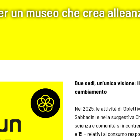
er un museo che crea allean
Due sedi, un’unica visione: 
cambiamento
Nel 2025, le attività di ‘Obietti
Sabbadini e nella suggestiva C
scienza e comunità si incontrer
e 15 – relativi al consumo respo