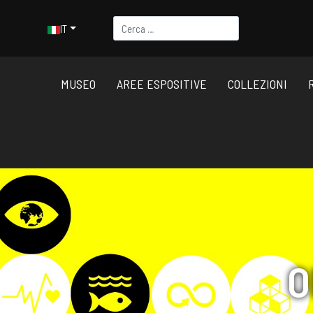
Cerca
Seleziona la tua lingua
IT
MUSEO
AREE ESPOSITIVE
COLLEZIONI
O