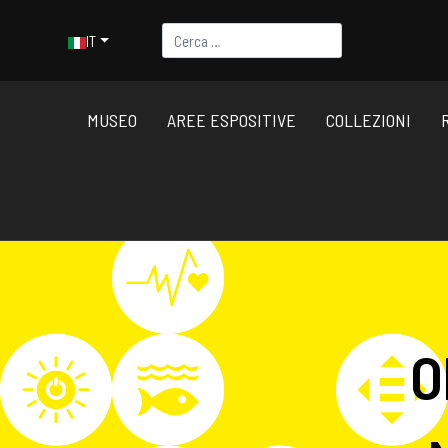
Cerca
Seleziona la tua lingua
IT
MUSEO
AREE ESPOSITIVE
COLLEZIONI
O