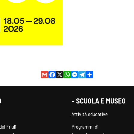
Gmail
Facebook
X
WhatsApp
Messenger
Telegram
Share
O
- SCUOLA E MUSEO
Attività educative
del Friuli
Programmi di