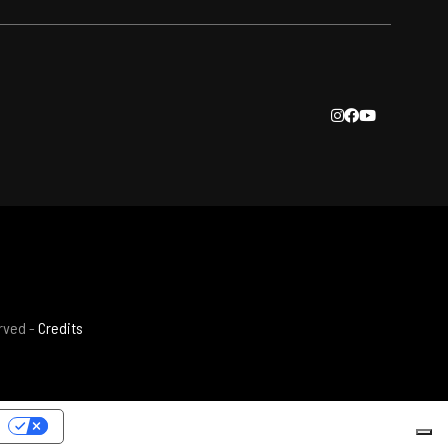
erved -
Credits