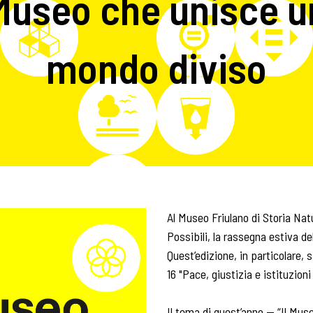
Museo che unisce u
mondo diviso
Al Museo Friulano di Storia Natu
Possibili, la rassegna estiva de
Quest’edizione, in particolare, 
16 "Pace, giustizia e istituzioni 
Il tema di quest’anno — “Il Mus