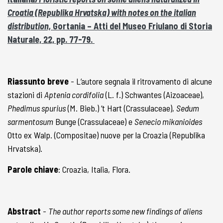
Croatia (Republika Hrvatska) with notes on the italian
distribution,
Gortania – Atti del Museo Friulano di Storia
Naturale, 22, pp. 77-79.
Riassunto breve
- L’autore segnala il ritrovamento di alcune
stazioni di
Aptenia cordifolia
(L. f.) Schwantes (Aizoaceae),
Phedimus spurius
(M. Bieb.) ‘t Hart (Crassulaceae),
Sedum
sarmentosum
Bunge (Crassulaceae) e
Senecio mikanioides
Otto ex Walp. (Compositae) nuove per la Croazia (Republika
Hrvatska).
Parole chiave
: Croazia, Italia, Flora.
Abstract
-
The author reports some new findings of aliens