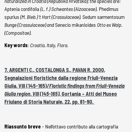
naturalized in Croatia (Republika Hrvatska); the species are:
Aptenia cordifolia
(L. f.)
Schwantes
(Aizoaceae),
Phedimus
spurius
(M. Bieb.) ‘t Hart (Crassulaceae),
Sedum sarmentosum
Bunge (Crassulaceae) and
Senecio mikanioides
Otto ex Walp.
(Compositae).
Key words
:
Croatia, Italy, Flora.
7. ARGENTI C., COSTALONGA S., PAVAN R. 2000,
Segnalazioni floristiche dalla regione Friuli-Venezia
Giulia. VIII (145-165)/
Floristic findings from Friuli-Venezia
Giulia region. VIII (145-165),
Gortania – Atti del Museo
Friulano di Storia Naturale, 22, pp. 81-90.
Riassunto breve
- Nell’ottavo contributo alla cartografia