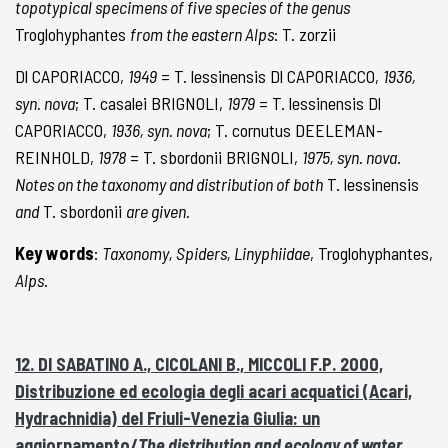
topotypical specimens of five species of the genus
Troglohyphantes
from the eastern Alps
: T. zorzii
Dl CAPORIACCO,
1949
= T. lessinensis Dl CAPORIACCO,
1936,
syn. nova
; T. casalei BRIGNOLI,
1979
= T. lessinensis Dl
CAPORIACCO,
1936, syn. nova
; T. cornutus DEELEMAN-
REINHOLD,
1978
= T. sbordonii BRIGNOLI,
1975, syn. nova
.
Notes on the taxonomy and distribution of both
T. lessinensis
and
T. sbordonii
are given.
Key words
:
Taxonomy, Spiders, Linyphiidae
, Troglohyphantes,
Alps
.
12. DI SABATINO A., CICOLANI B., MICCOLI F.P. 2000,
Distribuzione ed ecologia degli acari acquatici (Acari,
Hydrachnidia) del Friuli-Venezia Giulia: un
aggiornamento/
The distribution and ecology of water