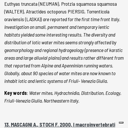
Euthyas truncata (NEUMAN), Protzia squamosa squamosa
(WALTER), Atractides octoporus PIERSIG, Torrenticola
oraviensis (LASKA))
are reported for the first time front Italy.
Investigation on small, permanent and temporary lentic
habitats yielded some interesting results. The diversity and
distribution of lotic water mites seems strongly affected by
geomorphology and regional hydrogeology (presence of karstic
areas and large alluvial plains) and results rather diffèrent from
that reported from Alpine and Apenninian running waters.
Globally, about 90 species of water mites are now known to
inhabit lotic and lentic systems of Friuli- Venezia Giulia.
Key words
:
Water mites, Hydrachnidia, Distribution, Ecology,
Friuli-Venezia Giulia, Northeastern Italy.
13. MASCAGNI A., STOCH F. 2000, I macroinvertebrati