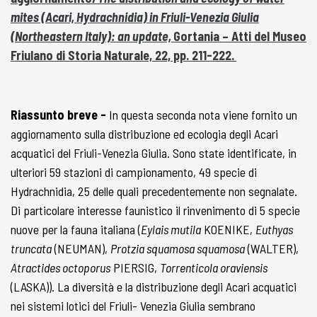
mites (Acari, Hydrachnidia) in Friuli-Venezia Giulia
(Northeastern Italy): an update,
Gortania – Atti del Museo
Friulano di Storia Naturale, 22, pp. 211-222.
Riassunto breve -
In questa seconda nota viene fornito un
aggiornamento sulla distribuzione ed ecologia degli Acari
acquatici del Friuli-Venezia Giulia. Sono state identificate, in
ulteriori 59 stazioni di campionamento, 49 specie di
Hydrachnidia, 25 delle quali precedentemente non segnalate.
Di particolare interesse faunistico il rinvenimento di 5 specie
nuove per la fauna italiana (
Eylais mutila
KOENIKE,
Euthyas
truncata
(NEUMAN),
Protzia squamosa squamosa
(WALTER),
Atractides octoporus
PIERSIG,
Torrenticola oraviensis
(LASKA)). La diversità e la distribuzione degli Acari acquatici
nei sistemi lotici del Friuli- Venezia Giulia sembrano