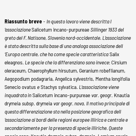
Riassunto breve
-
In questo lavoro viene descritta I
‘associazione
Salicetum incano-purpureae
Sillinger 1933 del
greto del F. Natisone, Slovenia nord-occidentale. L’associazione
è stata descritta sulla base di una analoga associazione dell
‘Europa centrale, che ha come specie caratteristica
Salix
eleagnos.
Le specie che la differenziano sono invece
: Cirsium
oleraceum, Chaerophyllum hirsutum, Geranium robeflianum,
Aegopodium podagraria, Angelica sylvestris, Mentha longifolia
Senecio ovatus
e
Stachys sylvatica.
L’associazione viene
inquadrata in
Salicetum incano-purpureae
var. geogr
. Knautia
drymeia
subsp
. drymeia
var geogr. nova
.
Il motivo principale di
questa differenziazione sta nella posizione geografica dell
‘associazione ai bordi delle regioni europee illirica e centrale e
secondariamente per la presenza di specie illiriche. Queste