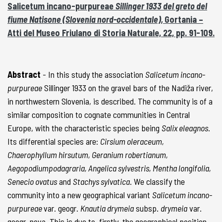
Salicetum incano-purpureae
Sillinger 1933 del greto del
fiume Natisone (Slovenia nord-occidentale),
Gortania –
Atti del Museo Friulano di Storia Naturale, 22, pp. 91-109.
Abstract
- In this study the association
Salicetum incano-
purpureae
Sillinger 1933 on the gravel bars of the Nadiža river,
in northwestern Slovenia, is described. The community is of a
similar composition to cognate communities in Central
Europe, with the characteristic species being
Salix eleagnos
.
Its differential species are:
Cirsium oleraceum,
Chaerophyllum hirsutum, Geranium robertianum,
Aegopodiumpodagraria, Angelica sylvestris, Mentha longifolia,
Senecio ovatus
and
Stachys sylvatica
. We classify the
community into a new geographical variant
Salicetum incano-
purpureae
var. geogr.
Knautia drymeia
subsp.
drymeia
var.
geogr. nova. This is due to, firstly, the geographical position