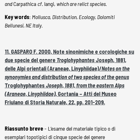
and
Carpathica
cf
. langi,
which are relict species.
Key words
:
Mollusca, Distribution, Ecology, Dolomiti
Bellunesi, NE Italy.
11. GASPARO F. 2000, Note sinonimiche e corologiche su
due specie del genere
Troglohyphantes
Joseph, 1881,
delle Alpi orientali (Araneae, Linyphiidae)/
Notes on the
synonymies and distribution of two species of the genus
Troglohyphantes
Joseph, 1881, from the eastern Alps
(Araneae, Linyphiidae),
Gortania – Atti del Museo
Friulano di Storia Naturale, 22, pp. 201-209.
Riassunto breve
- L’esame del materiale tipico o di
esemplari topotipici di cinque specie del genere