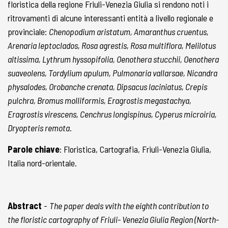
floristica della regione Friuli-Venezia Giulia si rendono noti i
ritrovamenti di alcune interessanti entità a livello regionale e
provinciale:
Chenopodium aristatum, Amaranthus cruentus,
Arenaria leptoclados, Rosa agrestis, Rosa multiflora, Melilotus
altissima, Lythrum hyssopifolia, Oenothera stucchii, Oenothera
suaveolens, Tordylium apulum, Pulmonaria vallarsae, Nicandra
physalodes, Orobanche crenata, Dipsacus laciniatus, Crepis
pulchra, Bromus molliformis, Eragrostis megastachya,
Eragrostis virescens, Cenchrus longispinus, Cyperus microiria,
Dryopteris remota
.
Parole chiave
: Floristica, Cartografia, Friuli-Venezia Giulia,
Italia nord-orientale.
Abstract
-
The paper deals vvith the eighth contribution to
the floristic cartography of Friuli- Venezia Giulia Region (North-