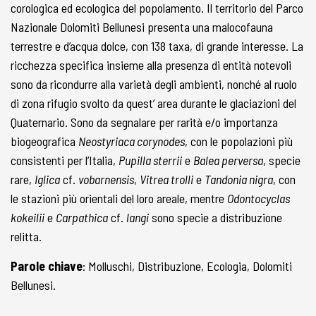
corologica ed ecologica del popolamento. Il territorio del Parco
Nazionale Dolomiti Bellunesi presenta una malocofauna
terrestre e d’acqua dolce, con 138 taxa, di grande interesse. La
ricchezza specifica insieme alla presenza di entità notevoli
sono da ricondurre alla varietà degli ambienti, nonché al ruolo
di zona rifugio svolto da quest’ area durante le glaciazioni del
Quaternario. Sono da segnalare per rarità e/o importanza
biogeografica
Neostyriaca corynodes
, con le popolazioni più
consistenti per l’Italia,
Pupilla sterrii
e
Balea perversa
, specie
rare,
Iglica
cf.
vobarnensis
,
Vitrea trolli
e
Tandonia nigra
, con
le stazioni più orientali del loro areale, mentre
Odontocyclas
kokeilii
e
Carpathica
cf.
langi
sono specie a distribuzione
relitta.
Parole chiave
: Molluschi, Distribuzione, Ecologia, Dolomiti
Bellunesi.