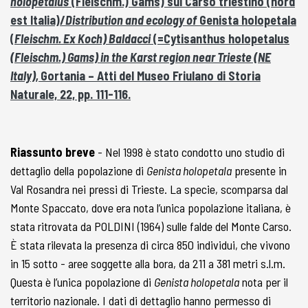
holopetalus
(Fleischm.) Gams) sul Carso triestino (nord
est Italia)/
Distribution and ecology of
Genista holopetala
(
Fleischm. Ex Koch) Baldacci
(=Cytisanthus holopetalus
(Fleischm.) Gams) in the Karst region near Trieste (NE
Italy),
Gortania – Atti del Museo Friulano di Storia
Naturale, 22, pp. 111-116.
Riassunto breve
- Nel 1998 è stato condotto uno studio di
dettaglio della popolazione di
Genista holopetala
presente in
Val Rosandra nei pressi di Trieste. La specie, scomparsa dal
Monte Spaccato, dove era nota l’unica popolazione italiana, è
stata ritrovata da POLDINI (1964) sulle falde del Monte Carso.
È stata rilevata la presenza di circa 850 individui, che vivono
in 15 sotto - aree soggette alla bora, da 211 a 381 metri s.l.m.
Questa è l’unica popolazione di
Genista holopetala
nota per il
territorio nazionale. I dati di dettaglio hanno permesso di