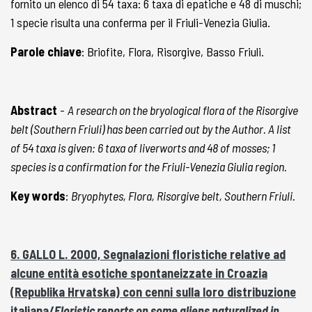
fornito un elenco di 54 taxa: 6 taxa di epatiche e 48 di muschi;
1 specie risulta una conferma per il Friuli-Venezia Giulia.
Parole chiave
: Briofite, Flora, Risorgive, Basso Friuli.
Abstract
-
A research on the bryological flora of the Risorgive
belt (Southern Friuli) has been carried out by the Author. A list
of 54 taxa is given: 6 taxa of liverworts and 48 of mosses; 1
species is a confirmation for the Friuli-Venezia Giulia region.
Key words
:
Bryophytes, Flora, Risorgive belt, Southern Friuli.
6. GALLO L. 2000, Segnalazioni floristiche relative ad
alcune entità esotiche spontaneizzate in Croazia
(Republika Hrvatska) con cenni sulla loro distribuzione
italiana/
Floristic reports on some aliens naturalized in