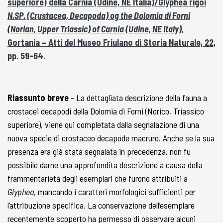
superiore) della Carnia (Udine, NE Italia)/Glyphea rigoi
N.SP. (Crustacea, Decapoda) og the Dolomia di Forni
(Norian, Upper Triassic) of Carnia (Udine, NE Italy),
Gortania – Atti del Museo Friulano di Storia Naturale, 22,
pp. 59-64.
Riassunto breve
- La dettagliata descrizione della fauna a
crostacei decapodi della Dolomia di Forni (Norico, Triassico
superiore), viene qui completata dalla segnalazione di una
nuova specie di crostaceo decapode macruro. Anche se la sua
presenza era già stata segnalata in precedenza, non fu
possibile darne una approfondita descrizione a causa della
frammentarietà degli esemplari che furono attribuiti a
Glyphea
, mancando i caratteri morfologici sufficienti per
l’attribuzione specifica. La conservazione dell’esemplare
recentemente scoperto ha permesso di osservare alcuni