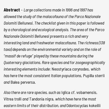
Abstract
-
Large collections made in 1996 and 1997 has
allowed the study of the malacofauna of the Parco Nazionale
Dolomiti Bellunesi. The checklist given in this paper is followed
by a chorological and ecological analysis. The area of the Parco
Nazionale Dolomiti Bellunesi presents a rich and very
interesting land and freshwater malacofauna. The richness (138
taxa) depends on the environmental variety and on the role of
“massif de refuge” played by these mountains during the
Quaternary glaciations. Rare species and for zoogeographically
interesting elements include
: Neostyriaca corynodes,
which
has here the most consistent Italian populations
, Pupilla sterrii
and
Balea perversa.
Also there are rare species, such as
Iglica
cf
. vobarnensis,
Vitrea trolli
and
Tandonia nigra,
which have here the most
eastern limits of their distribution, and
Odontocyclas kokeilii