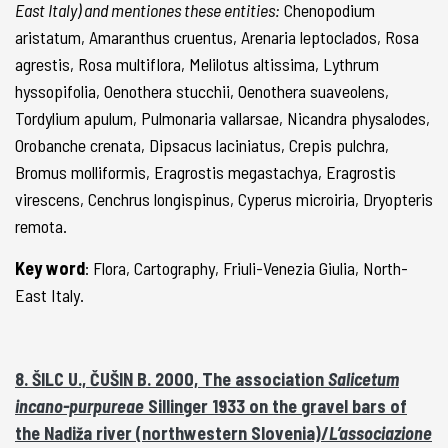
East Italy) and mentiones these entities:
Chenopodium
aristatum, Amaranthus cruentus, Arenaria leptoclados, Rosa
agrestis, Rosa multiflora, Melilotus altissima, Lythrum
hyssopifolia, Oenothera stucchii, Oenothera suaveolens,
Tordylium apulum, Pulmonaria vallarsae, Nicandra physalodes,
Orobanche crenata, Dipsacus laciniatus, Crepis pulchra,
Bromus molliformis, Eragrostis megastachya, Eragrostis
virescens, Cenchrus longispinus, Cyperus microiria, Dryopteris
remota.
Key word
: Flora, Cartography, Friuli-Venezia Giulia, North-
East Italy.
8. ŠILC U., ČUŠIN B. 2000, The association
Salicetum
incano-purpureae
Sillinger 1933 on the gravel bars of
the Nadiža river (northwestern Slovenia)/
L’associazione