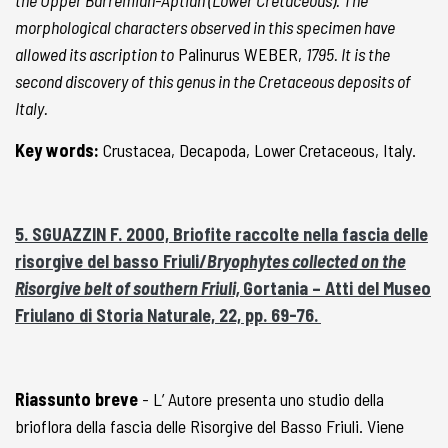
the Upper Barremian-Aptian (Lower Cretaceous). The
morphological characters observed in this specimen have
allowed its ascription to
Palinurus WEBER,
1795. It is the
second discovery of this genus in the Cretaceous deposits of
Italy.
Key words:
Crustacea, Decapoda, Lower Cretaceous, Italy.
5. SGUAZZIN F. 2000, Briofite raccolte nella fascia delle
risorgive del basso Friuli/
Bryophytes collected on the
Risorgive belt of southern Friuli,
Gortania – Atti del Museo
Friulano di Storia Naturale, 22, pp. 69-76.
Riassunto breve
- L’ Autore presenta uno studio della
brioflora della fascia delle Risorgive del Basso Friuli. Viene