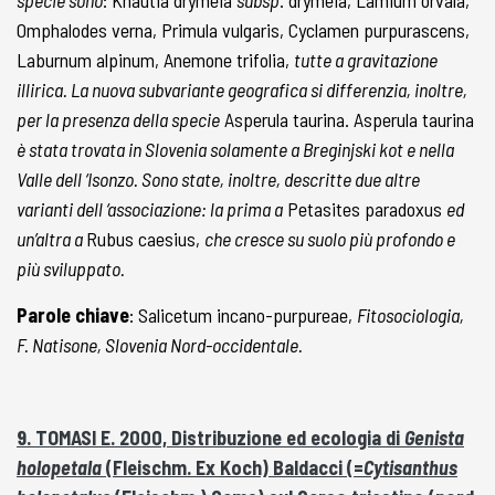
specie sono
: Knautia drymeia
subsp
. drymeia, Lamium orvala,
Omphalodes verna, Primula vulgaris, Cyclamen purpurascens,
Laburnum alpinum, Anemone trifolia,
tutte a gravitazione
illirica. La nuova subvariante geografica si differenzia, inoltre,
per la presenza della specie
Asperula taurina. Asperula taurina
è stata trovata in Slovenia solamente a Breginjski kot e nella
Valle dell ‘Isonzo. Sono state, inoltre, descritte due altre
varianti dell ‘associazione: la prima a
Petasites paradoxus
ed
un’altra a
Rubus caesius,
che cresce su suolo più profondo e
più sviluppato.
Parole chiave
: Salicetum incano-purpureae,
Fitosociologia,
F. Natisone, Slovenia Nord-occidentale.
9. TOMASI E. 2000, Distribuzione ed ecologia di
Genista
holopetala
(Fleischm. Ex Koch) Baldacci (=
Cytisanthus