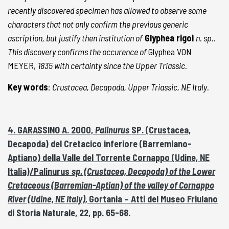
recently discovered specimen has allowed to observe some
characters that not only confirm the previous generic
ascription, but justify then institution of
Glyphea rigoi
n. sp..
This discovery confirms the occurence of
Glyphea VON
MEYER,
1835 with certainty since the Upper Triassic.
Key words
:
Crustacea, Decapoda, Upper Triassic, NE Italy.
4. GARASSINO A. 2000,
Palinurus
SP. (Crustacea,
Decapoda) del Cretacico inferiore (Barremiano-
Aptiano) della Valle del Torrente Cornappo (Udine, NE
Italia)/Palinurus
sp. (Crustacea, Decapoda) of the Lower
Cretaceous (Barremian-Aptian) of the valley of Cornappo
River (Udine, NE Italy),
Gortania – Atti del Museo Friulano
di Storia Naturale, 22, pp. 65-68.