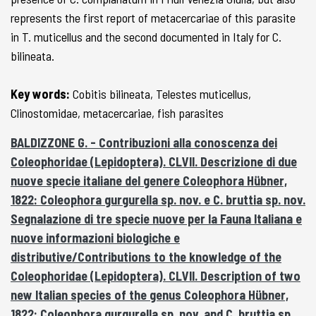
represents the first report of metacercariae of this parasite
in T. muticellus and the second documented in Italy for C.
bilineata.
Key words:
Cobitis bilineata, Telestes muticellus,
Clinostomidae, metacercariae, fish parasites
BALDIZZONE G. - Contribuzioni alla conoscenza dei
Coleophoridae (Lepidoptera). CLVII. Descrizione di due
nuove specie italiane del genere Coleophora Hübner,
1822: Coleophora gurgurella sp. nov. e C. bruttia sp. nov.
Segnalazione di tre specie nuove per la Fauna Italiana e
nuove informazioni biologiche e
distributive/Contributions to the knowledge of the
Coleophoridae (Lepidoptera). CLVII. Description of two
new Italian species of the genus Coleophora Hübner,
1822: Coleophora gurgurella sp. nov. and C. bruttia sp.