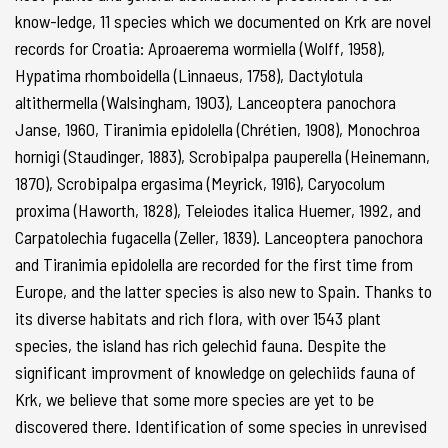
know-ledge, 11 species which we documented on Krk are novel
records for Croatia: Aproaerema wormiella (Wolff, 1958),
Hypatima rhomboidella (Linnaeus, 1758), Dactylotula
altithermella (Walsingham, 1903), Lanceoptera panochora
Janse, 1960, Tiranimia epidolella (Chrétien, 1908), Monochroa
hornigi (Staudinger, 1883), Scrobipalpa pauperella (Heinemann,
1870), Scrobipalpa ergasima (Meyrick, 1916), Caryocolum
proxima (Haworth, 1828), Teleiodes italica Huemer, 1992, and
Carpatolechia fugacella (Zeller, 1839). Lanceoptera panochora
and Tiranimia epidolella are recorded for the first time from
Europe, and the latter species is also new to Spain. Thanks to
its diverse habitats and rich flora, with over 1543 plant
species, the island has rich gelechid fauna. Despite the
significant improvment of knowledge on gelechiids fauna of
Krk, we believe that some more species are yet to be
discovered there. Identification of some species in unrevised