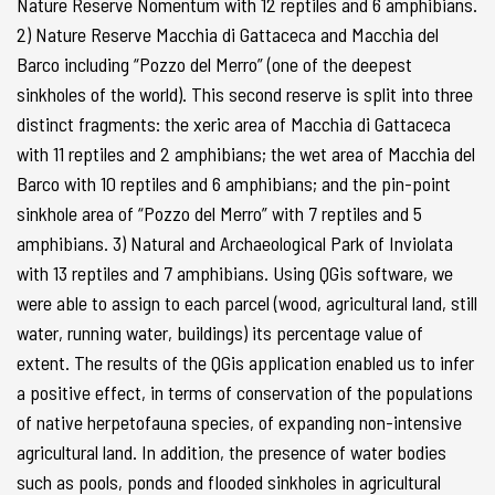
Nature Reserve Nomentum with 12 reptiles and 6 amphibians.
2) Nature Reserve Macchia di Gattaceca and Macchia del
Barco including “Pozzo del Merro” (one of the deepest
sinkholes of the world). This second reserve is split into three
distinct fragments: the xeric area of Macchia di Gattaceca
with 11 reptiles and 2 amphibians; the wet area of Macchia del
Barco with 10 reptiles and 6 amphibians; and the pin-point
sinkhole area of “Pozzo del Merro” with 7 reptiles and 5
amphibians. 3) Natural and Archaeological Park of Inviolata
with 13 reptiles and 7 amphibians. Using QGis software, we
were able to assign to each parcel (wood, agricultural land, still
water, running water, buildings) its percentage value of
extent. The results of the QGis application enabled us to infer
a positive effect, in terms of conservation of the populations
of native herpetofauna species, of expanding non-intensive
agricultural land. In addition, the presence of water bodies
such as pools, ponds and flooded sinkholes in agricultural