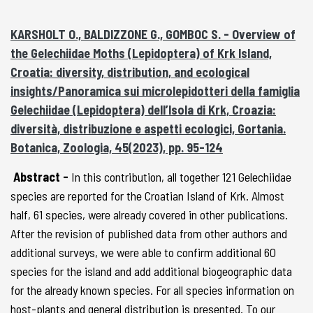
KARSHOLT O., BALDIZZONE G., GOMBOC S. - Overview of
the Gelechiidae Moths (Lepidoptera) of Krk Island,
Croatia: diversity, distribution, and ecological
insights/Panoramica sui microlepidotteri della famiglia
Gelechiidae (Lepidoptera) dell’Isola di Krk, Croazia:
diversità, distribuzione e aspetti ecologici, Gortania.
Botanica, Zoologia, 45(2023), pp. 95-124
Abstract -
In this contribution, all together 121 Gelechiidae
species are reported for the Croatian Island of Krk. Almost
half, 61 species, were already covered in other publications.
After the revision of published data from other authors and
additional surveys, we were able to confirm additional 60
species for the island and add additional biogeographic data
for the already known species. For all species information on
host-plants and general distribution is presented. To our