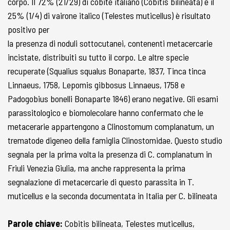
corpo. Il 72% (21/29) di cobite italiano (Cobitis bilineata) e il
25% (1/4) di vairone italico (Telestes muticellus) è risultato
positivo per
la presenza di noduli sottocutanei, contenenti metacercarie
incistate, distribuiti su tutto il corpo. Le altre specie
recuperate (Squalius squalus Bonaparte, 1837, Tinca tinca
Linnaeus, 1758, Lepomis gibbosus Linnaeus, 1758 e
Padogobius bonelli Bonaparte 1846) erano negative. Gli esami
parassitologico e biomolecolare hanno confermato che le
metacerarie appartengono a Clinostomum complanatum, un
trematode digeneo della famiglia Clinostomidae. Questo studio
segnala per la prima volta la presenza di C. complanatum in
Friuli Venezia Giulia, ma anche rappresenta la prima
segnalazione di metacercarie di questo parassita in T.
muticellus e la seconda documentata in Italia per C. bilineata
Parole chiave:
Cobitis bilineata, Telestes muticellus,