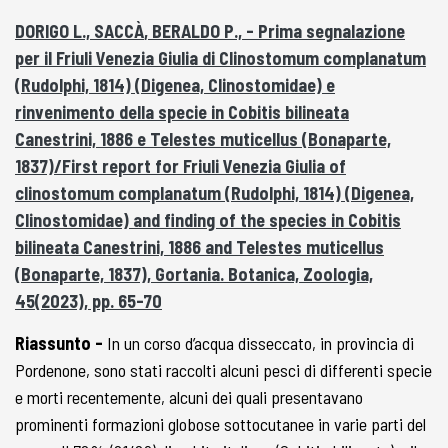
DORIGO L., SACCÀ
, BERALDO P., - Prima segnalazione
per il Friuli Venezia Giulia di Clinostomum complanatum
(Rudolphi, 1814) (Digenea, Clinostomidae) e
rinvenimento della specie in Cobitis bilineata
Canestrini, 1886 e Telestes muticellus (Bonaparte,
1837)/First report for Friuli Venezia Giulia of
clinostomum complanatum (Rudolphi, 1814) (Digenea,
Clinostomidae) and finding of the species in Cobitis
bilineata Canestrini, 1886 and Telestes muticellus
(Bonaparte, 1837), Gortania. Botanica, Zoologia,
45(2023), pp. 65-70
Riassunto -
In un corso d’acqua disseccato, in provincia di
Pordenone, sono stati raccolti alcuni pesci di differenti specie
e morti recentemente, alcuni dei quali presentavano
prominenti formazioni globose sottocutanee in varie parti del