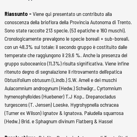
Riassunto -
Viene qui presentato un contributo alla
conoscenza della brioflora della Provincia Autonoma di Trento.
Sono state raccolte 213 specie, (53 epatiche e 160 muschi).
Cronologicamente prevalgono le specie boreali + sub-boreali,
con un 48,3% sul totale; il secondo gruppo è costituito dalle
temperate che raggiungono il 29,6 %. Anche la presenza del
gruppo suboceanico (11,3%) risulta significativa. Viene infine
ritenuto degno di segnalazione il ritrovamento dell’epatica
Obtusifolium obtusum (Lindb.) S.W. Arnell e dei muschi
Aulacomnium androgynum (Hedw.) Schwägr., Cyrtomnium
hymenophylloides (Huebener) T.J Kop., Drepanocladus
turgescens (T. Jensen) Loeske, Hygrohypnella ochracea
(Turner ex Wilson) Ignatov & Ignatova, Paludella squarrosa
(Hedw.) Brid. e Sphagnum divinum Flatberg & Hassel