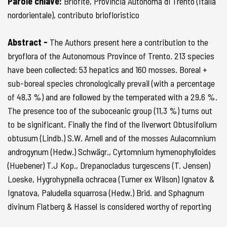
Parole chiave:
Briofite, Provincia Autonoma di Trento (Italia
nordorientale), contributo briofloristico
Abstract -
The Authors present here a contribution to the
bryoflora of the Autonomous Province of Trento. 213 species
have been collected: 53 hepatics and 160 mosses. Boreal +
sub-boreal species chronologically prevail (with a percentage
of 48,3 %) and are followed by the temperated with a 29,6 %.
The presence too of the suboceanic group (11,3 %) turns out
to be significant. Finally the find of the liverwort Obtusifolium
obtusum (Lindb.) S.W. Arnell and of the mosses Aulacomnium
androgynum (Hedw.) Schwägr., Cyrtomnium hymenophylloides
(Huebener) T.J Kop., Drepanocladus turgescens (T. Jensen)
Loeske, Hygrohypnella ochracea (Turner ex Wilson) Ignatov &
Ignatova, Paludella squarrosa (Hedw.) Brid. and Sphagnum
divinum Flatberg & Hassel is considered worthy of reporting