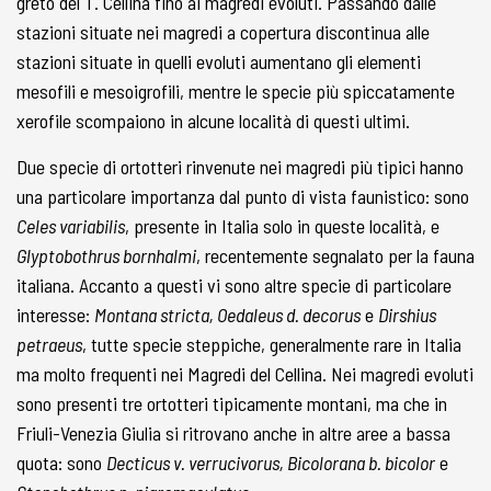
greto del T. Cellina fino ai magredi evoluti. Passando dalle
stazioni situate nei magredi a copertura discontinua alle
stazioni situate in quelli evoluti aumentano gli elementi
mesofili e mesoigrofili, mentre le specie più spiccatamente
xerofile scompaiono in alcune località di questi ultimi.
Due specie di ortotteri rinvenute nei magredi più tipici hanno
una particolare importanza dal punto di vista faunistico: sono
Celes variabilis
, presente in Italia solo in queste località, e
Glyptobothrus bornhalmi
, recentemente segnalato per la fauna
italiana. Accanto a questi vi sono altre specie di particolare
interesse:
Montana stricta, Oedaleus d. decorus
e
Dirshius
petraeus
, tutte specie steppiche, generalmente rare in Italia
ma molto frequenti nei Magredi del Cellina. Nei magredi evoluti
sono presenti tre ortotteri tipicamente montani, ma che in
Friuli-Venezia Giulia si ritrovano anche in altre aree a bassa
quota: sono
Decticus v. verrucivorus, Bicolorana b. bicolor
e