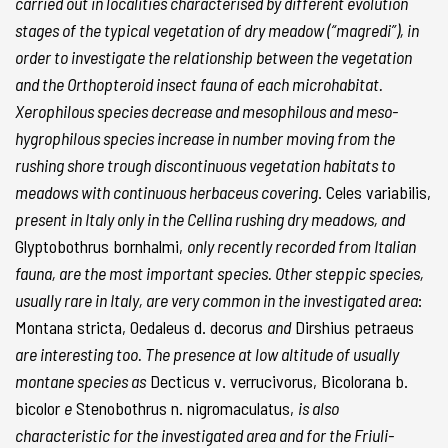
carried out in localities characterised by different evolution
stages of the typical vegetation of dry meadow (“magredi”), in
order to investigate the relationship between the vegetation
and the Orthopteroid insect fauna of each microhabitat.
Xerophilous species decrease and mesophilous and meso-
hygrophilous species increase in number moving from the
rushing shore trough discontinuous vegetation habitats to
meadows with continuous herbaceus covering
. Celes variabilis,
present in Italy only in the Cellina rushing dry meadows, and
Glyptobothrus bornhalmi,
only recently recorded from Italian
fauna, are the most important species. Other steppic species,
usually rare in Italy, are very common in the investigated area
:
Montana stricta, Oedaleus d. decorus
and
Dirshius petraeus
are interesting too. The presence at low altitude of usually
montane species as
Decticus v. verrucivorus, Bicolorana b.
bicolor
e
Stenobothrus n. nigromaculatus,
is also
characteristic for the investigated area and for the Friuli-