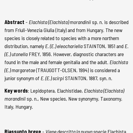
Abstract
-
Elachista (Elachista) morandinii
sp. n. is described
from Friuli-Venezia Giulia (Italy) and from Hungary. The new
species is closely related to species with a more northern
distribution, namely
E. (E.) eleochariella
STAINTON, 1851 and
E.
(E.) utonella
FREY, 1856. However, diagnostic characters are
found in the male and female genitalia and the adult.
Elachista
(E.) margaretae
(TRAUGOTT-OLSEN, 1994) is considered a
junior synonym of
E. (E.) scirpi
STAINTON, 1887, syn. n.
Key words
: Lepidoptera, Elachistidae,
Elachista (Elachista)
morandinii
sp. n., New species, New synonymy, Taxonomy,
Italy, Hungary.
Riassunto breve
-
Viene descritta la nuova specie
Elachista