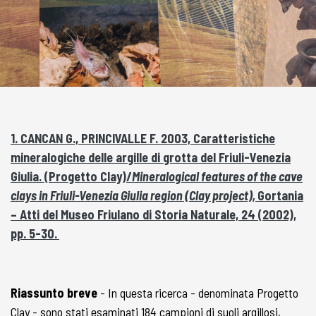
1. CANCAN G., PRINCIVALLE F. 2003, Caratteristiche
mineralogiche delle argille di grotta del Friuli-Venezia
Giulia. (Progetto Clay)/
Mineralogical features of the cave
clays in Friuli-Venezia Giulia region (Clay project),
Gortania
– Atti del Museo Friulano di Storia Naturale, 24 (2002),
pp. 5-30.
Riassunto breve
- In questa ricerca - denominata Progetto
Clay - sono stati esaminati 184 campioni di suoli argillosi,