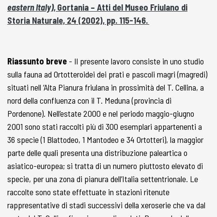
eastern Italy),
Gortania – Atti del Museo Friulano di
Storia Naturale, 24 (2002), pp. 115-146.
Riassunto breve
- Il presente lavoro consiste in uno studio
sulla fauna ad Ortotteroidei dei prati e pascoli magri (magredi)
situati nell ‘Alta Pianura friulana in prossimità del T. Cellina, a
nord della confluenza con il T. Meduna (provincia di
Pordenone). Nell’estate 2000 e nel periodo maggio-giugno
2001 sono stati raccolti più di 300 esemplari appartenenti a
36 specie (1 Blattodeo, 1 Mantodeo e 34 Ortotteri), la maggior
parte delle quali presenta una distribuzione paleartica o
asiatico-europea; si tratta di un numero piuttosto elevato di
specie, per una zona di pianura dell’Italia settentrionale. Le
raccolte sono state effettuate in stazioni ritenute
rappresentative di stadi successivi della xeroserie che va dal