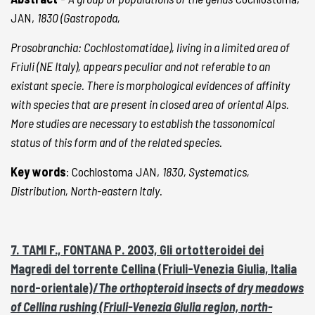
JAN,
1830 (Gastropoda,
Prosobranchia: Cochlostomatidae), living in a limited area of
Friuli (NE Italy), appears peculiar and not referable to an
existant specie. There is morphological evidences of affinity
with species that are present in closed area of oriental Alps.
More studies are necessary to establish the tassonomical
status of this form and of the related species.
Key words
: Cochlostoma JAN,
1830, Systematics,
Distribution, North-eastern Italy.
7. TAMI F., FONTANA P. 2003, Gli ortotteroidei dei
Magredi del torrente Cellina (Friuli-Venezia Giulia, Italia
nord-orientale)/
The orthopteroid insects of dry meadows
of Cellina rushing (Friuli-Venezia Giulia region, north-