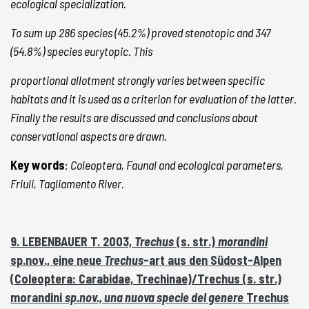
ecological specialization.
To sum up 286 species (45.2%) proved stenotopic and 347
(54.8%) species eurytopic. This
proportional allotment strongly varies between specific
habitats and it is used as a criterion for evaluation of the latter.
Finally the results are discussed and conclusions about
conservational aspects are drawn.
Key words
:
Coleoptera, Faunal and ecological parameters,
Friuli, Tagliamento River.
9. LEBENBAUER T. 2003,
Trechus
(s. str.)
morandini
sp.nov., eine neue
Trechus
-art aus den Südost-Alpen
(Coleoptera: Carabidae, Trechinae)/Trechus (s. str.)
morandini
sp.nov., una nuova specie del genere
Trechus