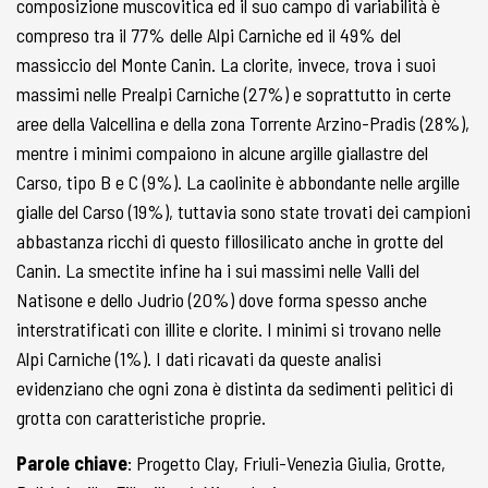
composizione muscovitica ed il suo campo di variabilità è
compreso tra il 77% delle Alpi Carniche ed il 49% del
massiccio del Monte Canin. La clorite, invece, trova i suoi
massimi nelle Prealpi Carniche (27%) e soprattutto in certe
aree della Valcellina e della zona Torrente Arzino-Pradis (28%),
mentre i minimi compaiono in alcune argille giallastre del
Carso, tipo B e C (9%). La caolinite è abbondante nelle argille
gialle del Carso (19%), tuttavia sono state trovati dei campioni
abbastanza ricchi di questo fillosilicato anche in grotte del
Canin. La smectite infine ha i sui massimi nelle Valli del
Natisone e dello Judrio (20%) dove forma spesso anche
interstratificati con illite e clorite. I minimi si trovano nelle
Alpi Carniche (1%). I dati ricavati da queste analisi
evidenziano che ogni zona è distinta da sedimenti pelitici di
grotta con caratteristiche proprie.
Parole chiave
: Progetto Clay, Friuli-Venezia Giulia, Grotte,