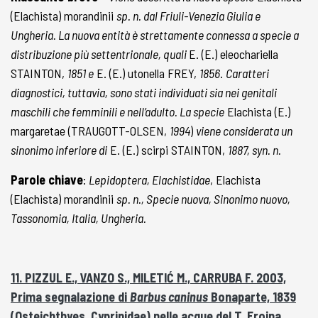
(Elachista) morandinii
sp. n. dal Friuli-Venezia Giulia e
Ungheria. La nuova entità è strettamente connessa a specie a
distribuzione più settentrionale, quali
E. (E.) eleochariella
STAINTON,
1851 e
E. (E.) utonella FREY,
1856
.
Caratteri
diagnostici, tuttavia, sono stati individuati sia nei genitali
maschili che femminili e nell’adulto. La specie
Elachista (E.)
margaretae (TRAUGOTT-OLSEN,
1994
)
viene considerata un
sinonimo inferiore di
E. (E.) scirpi STAINTON,
1887, syn. n.
Parole chiave
:
Lepidoptera, Elachistidae
, Elachista
(Elachista) morandinii
sp. n., Specie nuova, Sinonimo nuovo,
Tassonomia, Italia, Ungheria.
11. PIZZUL E., VANZO S., MILETIĆ M., CARRUBA F. 2003,
Prima segnalazione di
Barbus caninus
Bonaparte, 1839
(Osteichthyes, Cyprinidae) nelle acque del T. Eroina