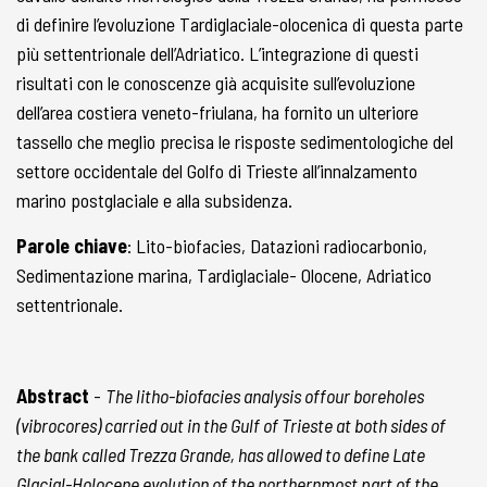
di definire l’evoluzione Tardiglaciale-olocenica di questa parte
più settentrionale dell’Adriatico. L’integrazione di questi
risultati con le conoscenze già acquisite sull’evoluzione
dell’area costiera veneto-friulana, ha fornito un ulteriore
tassello che meglio precisa le risposte sedimentologiche del
settore occidentale del Golfo di Trieste all’innalzamento
marino postglaciale e alla subsidenza.
Parole chiave
: Lito-biofacies, Datazioni radiocarbonio,
Sedimentazione marina, Tardiglaciale- Olocene, Adriatico
settentrionale.
Abstract
-
The litho-biofacies analysis offour boreholes
(vibrocores) carried out in the Gulf of Trieste at both sides of
the bank called Trezza Grande, has allowed to define Late
Glacial-Holocene evolution of the northernmost part of the