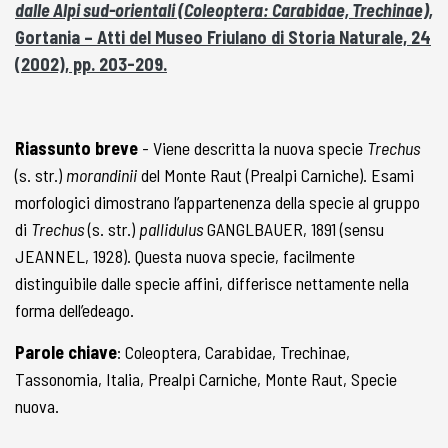
dalle Alpi sud-orientali (Coleoptera: Carabidae, Trechinae),
Gortania – Atti del Museo Friulano di Storia Naturale, 24
(2002), pp. 203-209.
Riassunto breve
- Viene descritta la nuova specie
Trechus
(s. str.)
morandinii
del Monte Raut (Prealpi Carniche). Esami
morfologici dimostrano l’appartenenza della specie al gruppo
di
Trechus
(s. str.)
pallidulus
GANGLBAUER, 1891 (sensu
JEANNEL, 1928). Questa nuova specie, facilmente
distinguibile dalle specie affini, differisce nettamente nella
forma dell’edeago.
Parole chiave
: Coleoptera, Carabidae, Trechinae,
Tassonomia, Italia, Prealpi Carniche, Monte Raut, Specie
nuova.