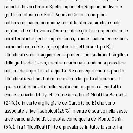
raccolti da vari Gruppi Speleologici della Regione, in diverse
grotte ed abissi del Friuli-Venezia Giulia. I campioni
sotterranei hanno composizioni abbastanza simili ai suoli
argillosi che si trovano all’esterno delle grotte e rispecchiano le
caratteristiche geolitologiche locali, tranne qualche eccezione,
come nel caso delle argille giallastre del Carso (tipo B). I
fillosilicati sono maggiormente presenti nei sedimenti argillosi
delle grotte del Carso, mentre i carbonati tendono a prevalere
nei limi delle grotte d’alta quota. Ne consegue che il rapporto
fillosilicati/carbonati diminuisce con la quota altimetrica. Il
quarzo è abbondante nelle cavità che si aprono al contatto
con le arenarie del flysch, come accade nei Monti La Bernadia
(24%) o in certe argille gialle del Carso (tipo B) che sono
associate a livelli sabbiosi (25%), mentre è scarso nelle vaste
aree carbonatiche d’alta quota, come quella del Monte Canin
(5%). Tra i fillosilicati l’illite è prevalente in tutte le zone, ha