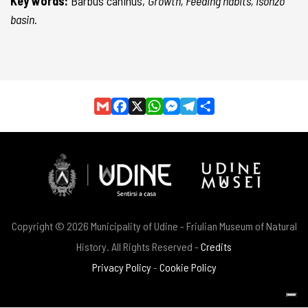
Key words:
Barbus caninus,
Growth, Feeding habits, Isonzo
basin.
Gmail
Facebook
X
WhatsApp
Messenger
Telegram
Share
Copyright © 2026 Municipality of Udine - Friulian Museum of Natural
History. All Rights Reserved -
Credits
Privacy Policy
-
Cookie Policy