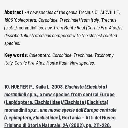
Abstract
-
A new species of the genus
Trechus CLAIRVILLE,
1806 (Coleoptera: Carabidae, Trechinae) from Italy,
Trechus
(s.str.)
morandinii
sp. nov. from Monte Raut (Carnic Pre-Alps) is
discribed, illustrated and compared with the closest related
species.
Key words
:
Coleoptera, Carabidae, Trechinae, Taxonomy,
Italy, Carnic Pre-Alps, Monte Raut,
New species.
10. HUEMER P., Kaila L. 2003,
Elachista (Elachista)
morandinii
sp.n., a new species from central Europe
(Lepidoptera, Elachistidae)/Elachista (Elachista)
morandinii
sp.n., una nuova specie dall’Europa centrale
(Lepidoptera, Elachistidae),
Gortania – Atti del Museo
Friulano di Storia Naturale, 24 (2002), pp. 211-220.