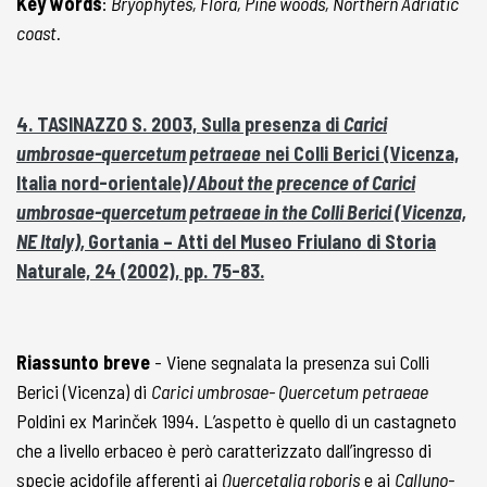
Key words
:
Bryophytes, Flora, Pine woods, Northern Adriatic
coast.
4. TASINAZZO S. 2003, Sulla presenza di
Carici
umbrosae-quercetum petraeae
nei Colli Berici (Vicenza,
Italia nord-orientale)/
About the precence of Carici
umbrosae-quercetum petraeae in the Colli Berici (Vicenza,
NE Italy),
Gortania – Atti del Museo Friulano di Storia
Naturale, 24 (2002), pp. 75-83.
Riassunto breve
- Viene segnalata la presenza sui Colli
Berici (Vicenza) di
Carici umbrosae- Quercetum petraeae
Poldini ex Marinček 1994. L’aspetto è quello di un castagneto
che a livello erbaceo è però caratterizzato dall’ingresso di
specie acidofile afferenti ai
Quercetalia roboris
e ai
Calluno-