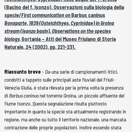
(Bacino del f. Isonzo). Osservazioni sulla biologia della
specie/
First communication on
Barbus caninus
Bonaparte, 1839 (Osteichthyes, Cyprinidae) in Groina
stream (Isonzo basin). Observations on the species
biology,
Gortania – Atti del Museo Friulano di Storia
Naturale, 24 (2002), pp. 221-231.
Riassunto breve
- Da una serie di campionamenti ittici,
condotti a tappeto sulle principali aste fluviali del Friuli-
Venezia Giulia, è stata rilevata per la prima volta la presenza
di
Barbus caninus
nel torrente Groina, un piccolo affluente del
fiume Isonzo. Questa segnalazione risulta piuttosto
importante in quanto la specie sta attualmente registrando in
regione, ma anche su tutto il territorio nazionale, una marcata
contrazione delle proprie popolazioni. Inoltre essendo stata