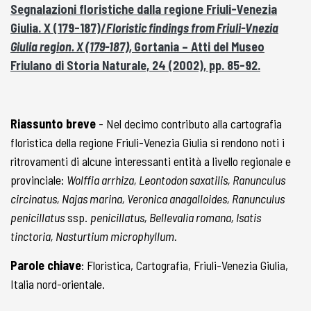
Segnalazioni floristiche dalla regione Friuli-Venezia
Giulia. X (179-187)/
Floristic findings from Friuli-Vnezia
Giulia region. X (179-187),
Gortania – Atti del Museo
Friulano di Storia Naturale, 24 (2002), pp. 85-92.
Riassunto breve
- Nel decimo contributo alla cartografia
floristica della regione Friuli-Venezia Giulia si rendono noti i
ritrovamenti di alcune interessanti entità a livello regionale e
provinciale:
Wolffia arrhiza, Leontodon saxatilis, Ranunculus
circinatus, Najas marina, Veronica anagalloides, Ranunculus
penicillatus
ssp.
penicillatus, Bellevalia romana, Isatis
tinctoria, Nasturtium microphyllum.
Parole chiave
: Floristica, Cartografia, Friuli-Venezia Giulia,
Italia nord-orientale.