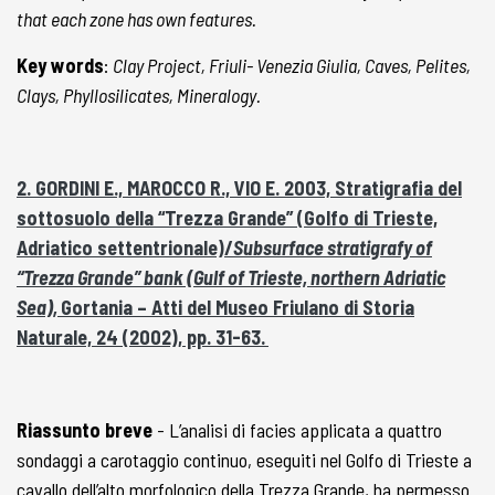
that each zone has own features.
Key words
:
Clay Project, Friuli- Venezia Giulia, Caves, Pelites,
Clays, Phyllosilicates, Mineralogy.
2. GORDINI E., MAROCCO R., VIO E. 2003, Stratigrafia del
sottosuolo della “Trezza Grande” (Golfo di Trieste,
Adriatico settentrionale)/
Subsurface stratigrafy of
“Trezza Grande” bank (Gulf of Trieste, northern Adriatic
Sea),
Gortania – Atti del Museo Friulano di Storia
Naturale, 24 (2002), pp. 31-63.
Riassunto breve
- L’analisi di facies applicata a quattro
sondaggi a carotaggio continuo, eseguiti nel Golfo di Trieste a
cavallo dell’alto morfologico della Trezza Grande, ha permesso