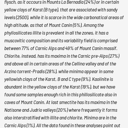
flysch, as it occours in Mounts La Bernadia (24%) or in certain
yellow clays of Karst (B type), that are associated with sandy
levels (2500), while it is scarce in the wide carbonatical areas of
high altitude, as that of Mount Canin (5%). Among the
phyllosilicates illite is prevalent in all the zones, it has a
muscovitic composition and its variability field is comprised
between 77% of Carnic Alps and 49% of Mount Canin massif.
Chlorite, instead, has its maxima in the Carnic pre-Alps (27%)
and above all in certain areas of the Cellina valley and of the
Arzino torrent-Pradis (28%), while minima appear in some
yellowish clays of the Karst, B and C type (9%). Kaolinite is
abundant in the yellow clays of the Karst (19%), but we have
found some samples enough rich in this phillosilicate also in
caves of Mount Canin. At last smectite has its maxima in the
Natisone and Judrio valleys (20%) where frequently it forms
also interstratified with illite and chlorite. Minima are in the
Carnic Alps (1%). All the data found in these analyses point out