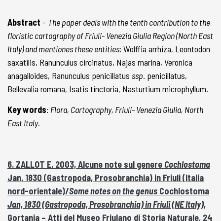
Abstract
-
The paper deals with the tenth contribution to the
floristic cartography of Friuli- Venezia Giulia Region (North East
Italy) and mentiones these entities
: Wolffia arrhiza, Leontodon
saxatilis, Ranunculus circinatus, Najas marina, Veronica
anagalloides, Ranunculus penicillatus
ssp
. penicillatus,
Bellevalia romana, Isatis tinctoria, Nasturtium microphyllum.
Key words
:
Flora, Cartography, Friuli- Venezia Giulia, North
East Italy.
6. ZALLOT E. 2003, Alcune note sul genere
Cochlostoma
Jan, 1830 (Gastropoda, Prosobranchia) in Friuli (Italia
nord-orientale)/
Some notes on the genus
Cochlostoma
Jan, 1830 (Gastropoda, Prosobranchia) in Friuli (NE Italy),
Gortania – Atti del Museo Friulano di Storia Naturale, 24