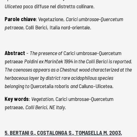
Ulicetea
poco diffuse nel distretto collinare.
Parole chiave
: Vegetazione,
Carici umbrosae-Quercetum
petraeae
, Colli Berici, Italia nord-orientale.
Abstract
-
The presence of
Carici umbrosae-Quercetum
petraeae
Poldini ex Marinček 1994 in the Colli Berici is reported.
The coenoses appears as a Chestnut wood characterized at the
herbaceous layer by district rare acidophilous species
belonging to
Quercetalia roboris
and
Calluno-Ulicetea.
Key words
:
Vegetation
, Carici umbrosae-Quercetum
petraeae,
Colli Berici, NE Italy.
5. BERTANI G., COSTALONGA S., TOMASELLA M. 2003,