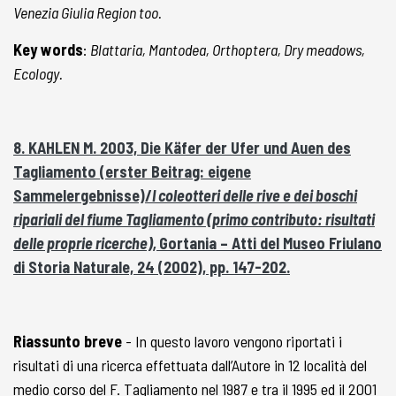
Venezia Giulia Region too.
Key words
:
Blattaria, Mantodea, Orthoptera, Dry meadows,
Ecology.
8. KAHLEN M. 2003, Die Käfer der Ufer und Auen des
Tagliamento (erster Beitrag: eigene
Sammelergebnisse)/
I coleotteri delle rive e dei boschi
ripariali del fiume Tagliamento (primo contributo: risultati
delle proprie ricerche),
Gortania – Atti del Museo Friulano
di Storia Naturale, 24 (2002), pp. 147-202.
Riassunto breve
- In questo lavoro vengono riportati i
risultati di una ricerca effettuata dall’Autore in 12 località del
medio corso del F. Tagliamento nel 1987 e tra il 1995 ed il 2001