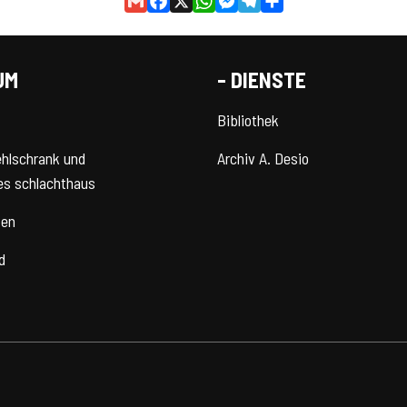
Gmail
Facebook
X
WhatsApp
Messenger
Telegram
Share
UM
- DIENSTE
Bibliothek
ehlschrank und
Archiv A. Desio
es schlachthaus
ten
d