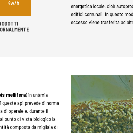
Kw/h
energetica locale: cioè autopro
edifici comunali. In questo mod
eccesso viene trasferita ad altr
RODOTTI
IORNALMENTE
is mellifera
) in un’arnia
i queste api prevede di norma
a di operaie e, durante il
al punto di vista biologico la
ntità composta da migliaia di