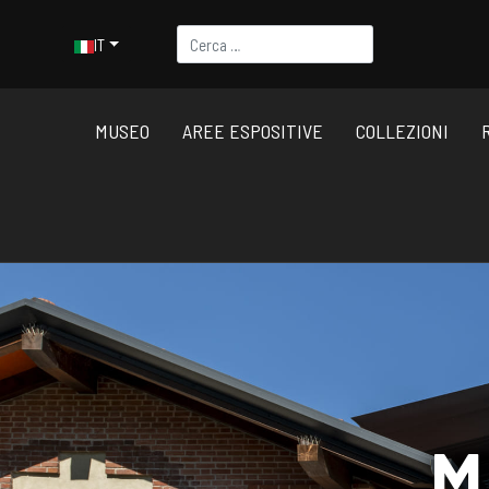
Cerca
Seleziona la tua lingua
IT
MUSEO
AREE ESPOSITIVE
COLLEZIONI
M