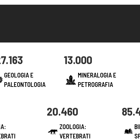
27.163
13.000
GEOLOGIA E
MINERALOGIA E
PALEONTOLOGIA
PETROGRAFIA
20.460
85.
A:
ZOOLOGIA:
B
EBRATI
VERTEBRATI
S