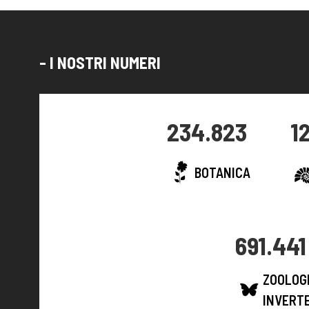
- I NOSTRI NUMERI
234.823
1
BOTANICA
691.441
ZOOLOGI
INVERT