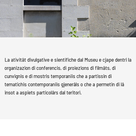
La ativitât divulgative e sientifiche dal Museu e cjape dentri la
organizazion di conferencis, di proiezions di filmâts, di
cunvignis e di mostris temporaniis che a partissin di
tematichis contemporaniis gjenerâls o che a permetin di lâ
insot a aspiets particolârs dal teritori.