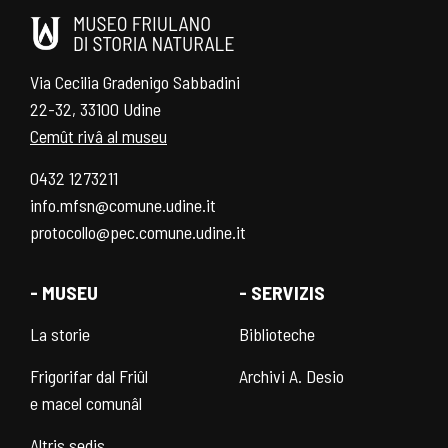
Via Cecilia Gradenigo Sabbadini
22-32, 33100 Udine
Cemût rivâ al museu
0432 1273211
info.mfsn@comune.udine.it
protocollo@pec.comune.udine.it
- MUSEU
- SERVIZIS
La storie
Biblioteche
Frigorifar dal Friûl
Archivi A. Desio
e macel comunâl
Altris sedis