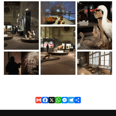
Gmail
Facebook
X
WhatsApp
Messenger
Telegram
Share